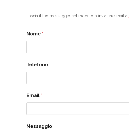
Lascia il tuo messaggio nel modulo o invia un’e-mail a
Nome
*
Telefono
Email
*
Messaggio